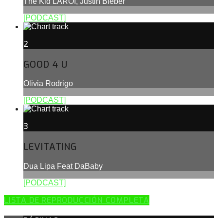
The Kid LAROI, Justin Bieber
[PODCAST]
2
GOOD 4 U
Olivia Rodrigo
[PODCAST]
3
LEVITATING
Dua Lipa Feat DaBaby
[PODCAST]
LISTA DE REPRODUCCIÓN COMPLETA