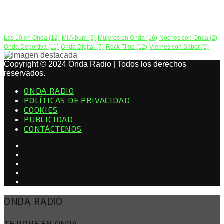
PODCAST
Las 10 en Onda
(12)
Mi Album
(3)
Mujeres en Onda
(16)
Noches con Onda
(2)
Onda Deportiva
(11)
Onda Digital
(7)
Rock Time
(12)
Viernes con Sabor
(5)
Copyright © 2024 Onda Radio | Todos los derechos
reservados.
ONDA RADIO
POLÍTICAS DE PRIVACIDAD
COOKIES
PUBLICIDAD
CONTÁCTENOS
ONDA RADIO