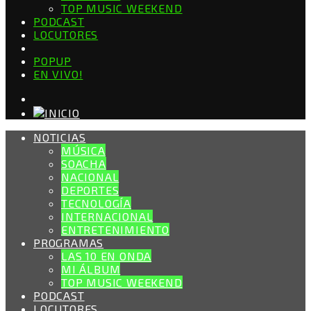
TOP MUSIC WEEKEND
PODCAST
LOCUTORES
POPUP
EN VIVO!
NOTICIAS
MÚSICA
SOACHA
NACIONAL
DEPORTES
TECNOLOGÍA
INTERNACIONAL
ENTRETENIMIENTO
PROGRAMAS
LAS 10 EN ONDA
MI ÁLBUM
TOP MUSIC WEEKEND
PODCAST
LOCUTORES