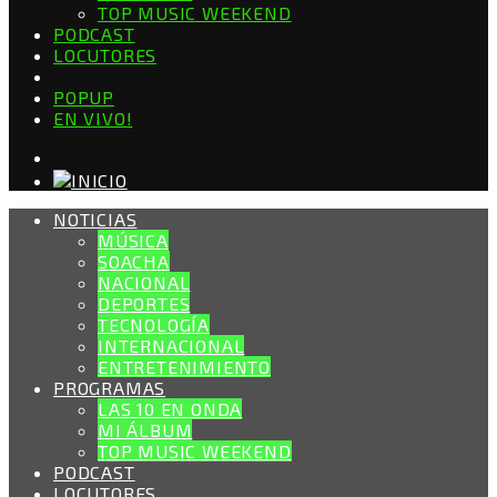
TOP MUSIC WEEKEND
PODCAST
LOCUTORES
POPUP
EN VIVO!
NOTICIAS
MÚSICA
SOACHA
NACIONAL
DEPORTES
TECNOLOGÍA
INTERNACIONAL
ENTRETENIMIENTO
PROGRAMAS
LAS 10 EN ONDA
MI ÁLBUM
TOP MUSIC WEEKEND
PODCAST
LOCUTORES