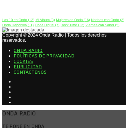
PODCAST
Las 10 en Onda
(12)
Mi Album
(3)
Mujeres en Onda
(16)
Noches con Onda
(2)
Onda Deportiva
(11)
Onda Digital
(7)
Rock Time
(12)
Viernes con Sabor
(5)
Copyright © 2024 Onda Radio | Todos los derechos
reservados.
ONDA RADIO
POLÍTICAS DE PRIVACIDAD
COOKIES
PUBLICIDAD
CONTÁCTENOS
ONDA RADIO
TE PONE EN ONDA