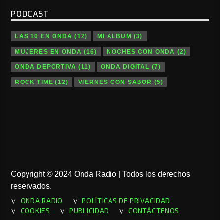
PODCAST
LAS 10 EN ONDA
(12)
MI ALBUM
(3)
MUJERES EN ONDA
(16)
NOCHES CON ONDA
(2)
ONDA DEPORTIVA
(11)
ONDA DIGITAL
(7)
ROCK TIME
(12)
VIERNES CON SABOR
(5)
Copyright © 2024 Onda Radio | Todos los derechos
reservados.
ONDA RADIO
POLÍTICAS DE PRIVACIDAD
COOKIES
PUBLICIDAD
CONTÁCTENOS