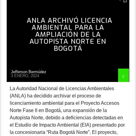
ANLA ARCHIVÓ LICENCIA
AMBIENTAL PARA LA
AMPLIACIÓN DE LA
AUTOPISTA NORTE EN
BOGOTÁ
Jefferson Bermúdez
3 ENERO, 2024
La Autoridad Nacional de Licencias Ambientales
(ANLA) ha decidido archivar el proceso de
licenciamiento ambiental para el Proyecto Accesos
Norte Fase II en Bogotá, una expansión de la
Autopista Norte, debido a deficiencias detectadas en
el Estudio de Impacto Ambiental (EIA) presentado por
la concesionaria “Ruta Bogotá Norte”. El proyecto,