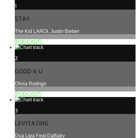
1
STAY
The Kid LAROI, Justin Bieber
[PODCAST]
2
GOOD 4 U
Olivia Rodrigo
[PODCAST]
3
LEVITATING
Dua Lipa Feat DaBaby