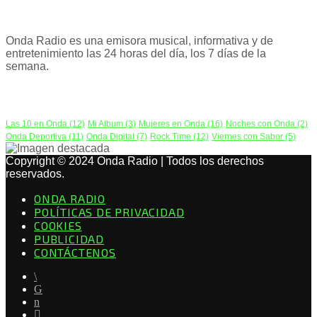
ACERCA DE NOSOTROS
Onda Radio es una emisora musical, informativa y de
entretenimiento las 24 horas del día, los 7 días de la
semana.
PODCAST
Las 10 en Onda
(12)
Mi Album
(3)
Mujeres en Onda
(16)
Noches con Onda
(2)
Onda Deportiva
(11)
Onda Digital
(7)
Rock Time
(12)
Viernes con Sabor
(5)
Copyright © 2024 Onda Radio | Todos los derechos
reservados.
ONDA RADIO
POLÍTICAS DE PRIVACIDAD
COOKIES
PUBLICIDAD
CONTÁCTENOS