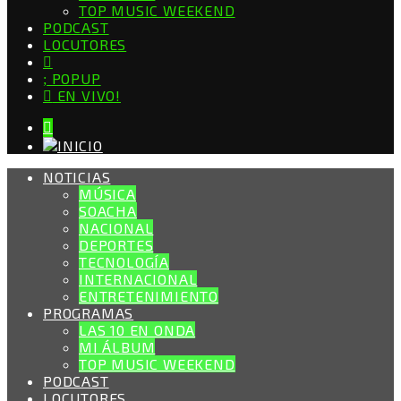
TOP MUSIC WEEKEND
PODCAST
LOCUTORES
POPUP
EN VIVO!
NOTICIAS
MÚSICA
SOACHA
NACIONAL
DEPORTES
TECNOLOGÍA
INTERNACIONAL
ENTRETENIMIENTO
PROGRAMAS
LAS 10 EN ONDA
MI ÁLBUM
TOP MUSIC WEEKEND
PODCAST
LOCUTORES