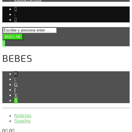
BEBES
Noticias
Soacha
0
0