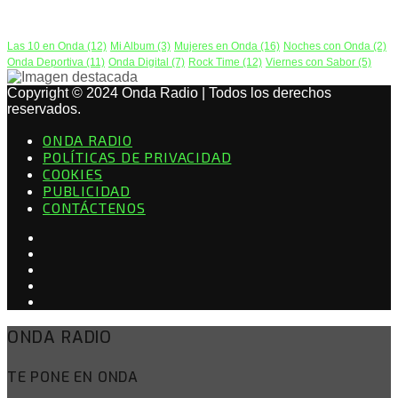
PODCAST
Las 10 en Onda
(12)
Mi Album
(3)
Mujeres en Onda
(16)
Noches con Onda
(2)
Onda Deportiva
(11)
Onda Digital
(7)
Rock Time
(12)
Viernes con Sabor
(5)
Copyright © 2024 Onda Radio | Todos los derechos
reservados.
ONDA RADIO
POLÍTICAS DE PRIVACIDAD
COOKIES
PUBLICIDAD
CONTÁCTENOS
ONDA RADIO
TE PONE EN ONDA