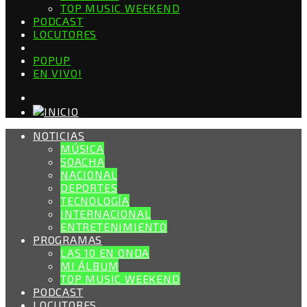
TOP MUSIC WEEKEND
PODCAST
LOCUTORES
POPUP
EN VIVO!
NOTICIAS
MÚSICA
SOACHA
NACIONAL
DEPORTES
TECNOLOGÍA
INTERNACIONAL
ENTRETENIMIENTO
PROGRAMAS
LAS 10 EN ONDA
MI ÁLBUM
TOP MUSIC WEEKEND
PODCAST
LOCUTORES