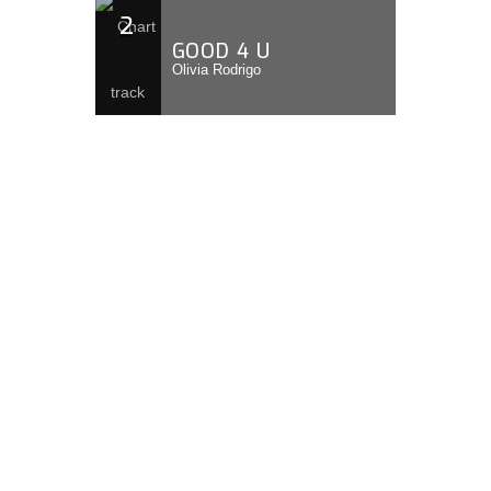
2
GOOD 4 U
Olivia Rodrigo
3
LEVITATING
Dua Lipa Feat DaBaby
LISTA DE REPRODUCCIÓN
COMPLETA