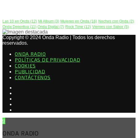
PODCAST
Las 10 en Onda
(12)
Mi Album
(3)
Mujeres en Onda
(16)
Noches con Onda
(2)
Onda Deportiva
(11)
Onda Digital
(7)
Rock Time
(12)
Viernes con Sabor
(5)
Copyright © 2024 Onda Radio | Todos los derechos
reservados.
ONDA RADIO
POLÍTICAS DE PRIVACIDAD
COOKIES
PUBLICIDAD
CONTÁCTENOS
ONDA RADIO