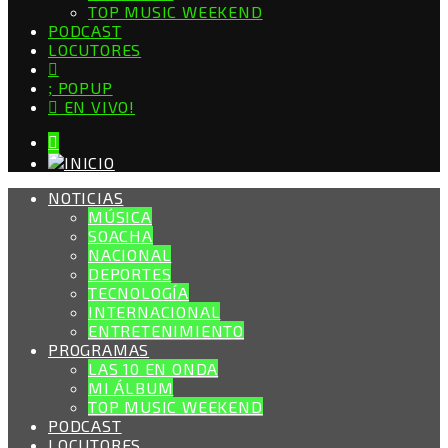
TOP MUSIC WEEKEND
PODCAST
LOCUTORES
POPUP
EN VIVO!
NOTICIAS
MÚSICA
SOACHA
NACIONAL
DEPORTES
TECNOLOGÍA
INTERNACIONAL
ENTRETENIMIENTO
PROGRAMAS
LAS 10 EN ONDA
MI ÁLBUM
TOP MUSIC WEEKEND
PODCAST
LOCUTORES