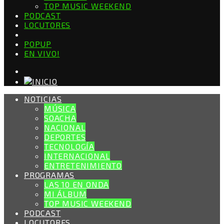
TOP MUSIC WEEKEND
PODCAST
LOCUTORES
POPUP
EN VIVO!
NOTICIAS
MÚSICA
SOACHA
NACIONAL
DEPORTES
TECNOLOGÍA
INTERNACIONAL
ENTRETENIMIENTO
PROGRAMAS
LAS 10 EN ONDA
MI ÁLBUM
TOP MUSIC WEEKEND
PODCAST
LOCUTORES