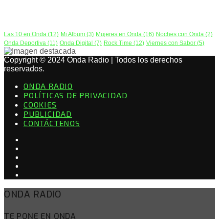
PODCAST
Las 10 en Onda
(12)
Mi Album
(3)
Mujeres en Onda
(16)
Noches con Onda
(2)
Onda Deportiva
(11)
Onda Digital
(7)
Rock Time
(12)
Viernes con Sabor
(5)
Copyright © 2024 Onda Radio | Todos los derechos
reservados.
ONDA RADIO
POLÍTICAS DE PRIVACIDAD
COOKIES
PUBLICIDAD
CONTÁCTENOS
ONDA RADIO
TE PONE EN ONDA