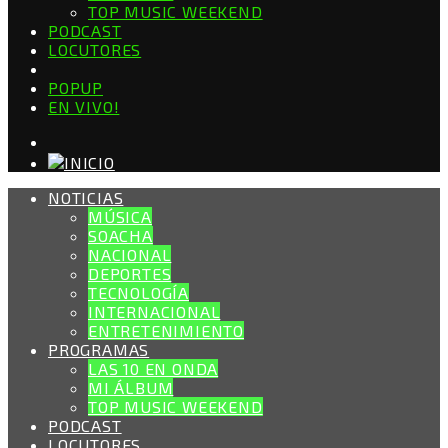
TOP MUSIC WEEKEND
PODCAST
LOCUTORES
POPUP
EN VIVO!
NOTICIAS
MÚSICA
SOACHA
NACIONAL
DEPORTES
TECNOLOGÍA
INTERNACIONAL
ENTRETENIMIENTO
PROGRAMAS
LAS 10 EN ONDA
MI ÁLBUM
TOP MUSIC WEEKEND
PODCAST
LOCUTORES