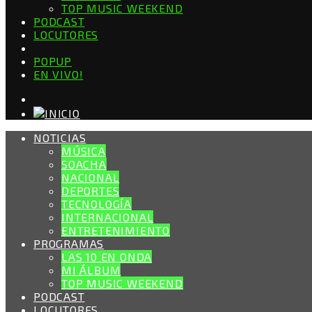
TOP MUSIC WEEKEND
PODCAST
LOCUTORES
POPUP
EN VIVO!
NOTICIAS
MÚSICA
SOACHA
NACIONAL
DEPORTES
TECNOLOGÍA
INTERNACIONAL
ENTRETENIMIENTO
PROGRAMAS
LAS 10 EN ONDA
MI ÁLBUM
TOP MUSIC WEEKEND
PODCAST
LOCUTORES