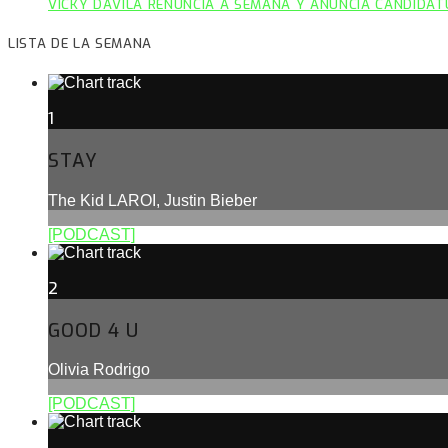
VICKY DÁVILA RENUNCIA A SEMANA Y ANUNCIA CANDIDAT
LISTA DE LA SEMANA
1
STAY
The Kid LAROI, Justin Bieber
[PODCAST]
2
GOOD 4 U
Olivia Rodrigo
[PODCAST]