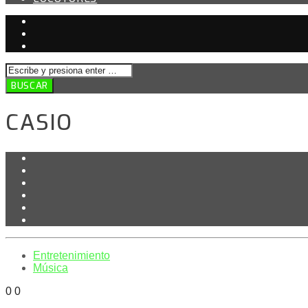
CASIO
Entretenimiento
Música
0
0