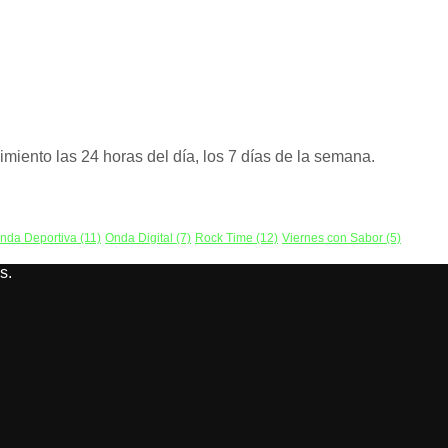
miento las 24 horas del día, los 7 días de la semana.
nda Deportiva
(11)
Onda Digital
(7)
Rock Time
(12)
Viernes con Sabor
(5)
s.