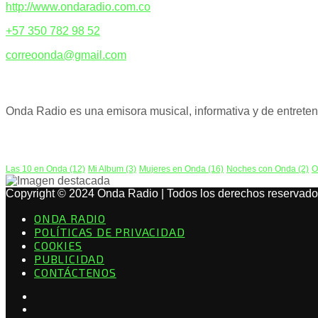
http://www.ondaradio.com.co
+57 350 782 98 52
correoonda@gmail.com
ACERCA DE NOSOTROS
Onda Radio es una emisora musical, informativa y de entreteni
PODCAST
Las 10 en Onda
(12)
Mi Album
(3)
Mujeres en Onda
(16)
Noches con Onda
(2)
O
Copyright © 2024 Onda Radio | Todos los derechos reservado
ONDA RADIO
POLÍTICAS DE PRIVACIDAD
COOKIES
PUBLICIDAD
CONTÁCTENOS