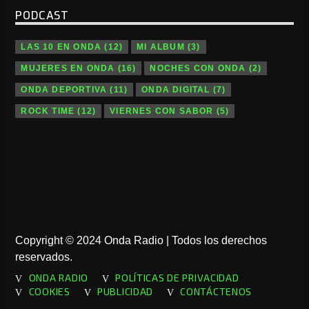
PODCAST
LAS 10 EN ONDA
(12)
MI ALBUM
(3)
MUJERES EN ONDA
(16)
NOCHES CON ONDA
(2)
ONDA DEPORTIVA
(11)
ONDA DIGITAL
(7)
ROCK TIME
(12)
VIERNES CON SABOR
(5)
Copyright © 2024 Onda Radio | Todos los derechos
reservados.
ONDA RADIO
POLÍTICAS DE PRIVACIDAD
COOKIES
PUBLICIDAD
CONTÁCTENOS