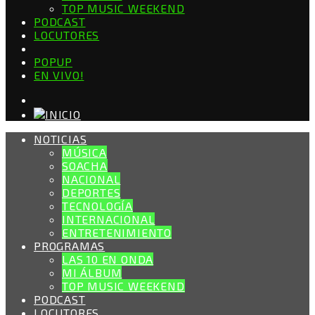
TOP MUSIC WEEKEND
PODCAST
LOCUTORES
POPUP
EN VIVO!
NOTICIAS
MÚSICA
SOACHA
NACIONAL
DEPORTES
TECNOLOGÍA
INTERNACIONAL
ENTRETENIMIENTO
PROGRAMAS
LAS 10 EN ONDA
MI ÁLBUM
TOP MUSIC WEEKEND
PODCAST
LOCUTORES