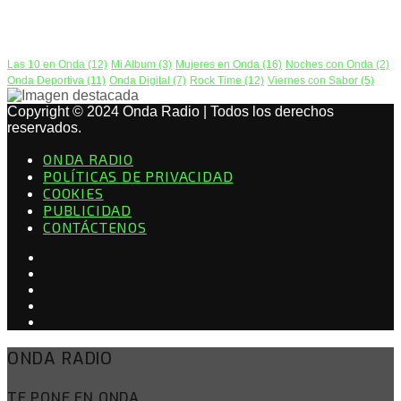
PODCAST
Las 10 en Onda
(12)
Mi Album
(3)
Mujeres en Onda
(16)
Noches con Onda
(2)
Onda Deportiva
(11)
Onda Digital
(7)
Rock Time
(12)
Viernes con Sabor
(5)
Copyright © 2024 Onda Radio | Todos los derechos
reservados.
ONDA RADIO
POLÍTICAS DE PRIVACIDAD
COOKIES
PUBLICIDAD
CONTÁCTENOS
ONDA RADIO
TE PONE EN ONDA