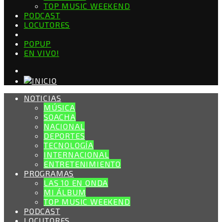
TOP MUSIC WEEKEND
PODCAST
LOCUTORES
POPUP
EN VIVO!
NOTICIAS
MÚSICA
SOACHA
NACIONAL
DEPORTES
TECNOLOGÍA
INTERNACIONAL
ENTRETENIMIENTO
PROGRAMAS
LAS 10 EN ONDA
MI ÁLBUM
TOP MUSIC WEEKEND
PODCAST
LOCUTORES