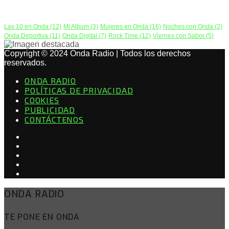
PODCAST
Las 10 en Onda
(12)
Mi Album
(3)
Mujeres en Onda
(16)
Noches con Onda
(2)
Onda Deportiva
(11)
Onda Digital
(7)
Rock Time
(12)
Viernes con Sabor
(5)
Copyright © 2024 Onda Radio | Todos los derechos
reservados.
ONDA RADIO
POLÍTICAS DE PRIVACIDAD
COOKIES
PUBLICIDAD
CONTÁCTENOS
ONDA RADIO
TE PONE EN ONDA