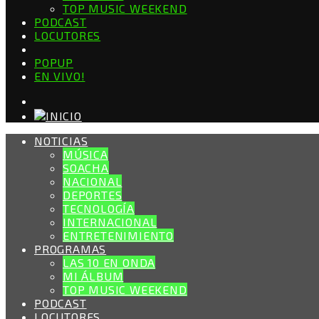
TOP MUSIC WEEKEND
PODCAST
LOCUTORES
POPUP
EN VIVO!
NOTICIAS
MÚSICA
SOACHA
NACIONAL
DEPORTES
TECNOLOGÍA
INTERNACIONAL
ENTRETENIMIENTO
PROGRAMAS
LAS 10 EN ONDA
MI ÁLBUM
TOP MUSIC WEEKEND
PODCAST
LOCUTORES