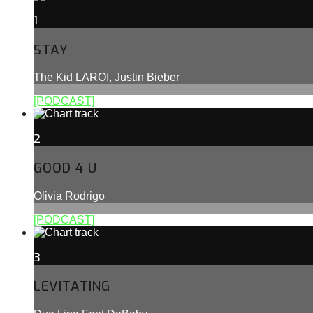
1
STAY
The Kid LAROI, Justin Bieber
[PODCAST]
2
GOOD 4 U
Olivia Rodrigo
[PODCAST]
3
LEVITATING