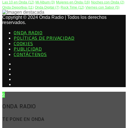
Las 10 en Onda
(12)
Mi Album
(3)
Mujeres en Onda
(16)
Noches con Onda
(2)
Onda Deportiva
(11)
Onda Digital
(7)
Rock Time
(12)
Viernes con Sabor
(5)
Copyright © 2024 Onda Radio | Todos los derechos
reservados.
ONDA RADIO
POLÍTICAS DE PRIVACIDAD
COOKIES
PUBLICIDAD
CONTÁCTENOS
ONDA RADIO
TE PONE EN ONDA