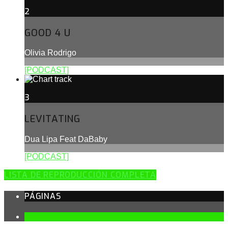
2
GOOD 4 U
Olivia Rodrigo
[PODCAST]
3
LEVITATING
Dua Lipa Feat DaBaby
[PODCAST]
LISTA DE REPRODUCCIÓN COMPLETA
PÁGINAS
1