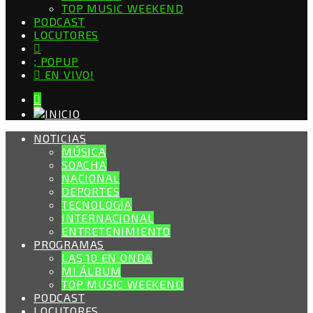
TOP MUSIC WEEKEND
PODCAST
LOCUTORES
POPUP
EN VIVO!
NOTICIAS
MÚSICA
SOACHA
NACIONAL
DEPORTES
TECNOLOGÍA
INTERNACIONAL
ENTRETENIMIENTO
PROGRAMAS
LAS 10 EN ONDA
MI ÁLBUM
TOP MUSIC WEEKEND
PODCAST
LOCUTORES