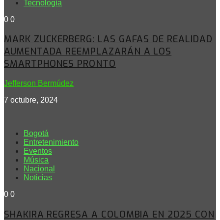
Tecnología
0
0
MARK ZUCKERBERG: LAS GAFAS DE REALIDAD
AUMENTADA REEMPLAZARÁN A LOS
SMARTPHONES PRONTO
Jefferson Bermúdez
7 octubre, 2024
Bogotá
Entretenimiento
Eventos
Música
Nacional
Noticias
0
0
SHAKIRA REGRESA A COLOMBIA EN 2025 CON