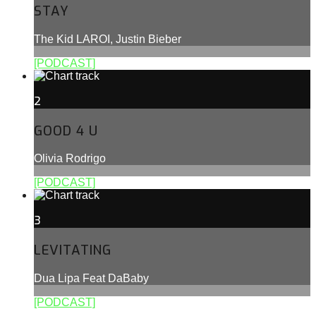
STAY
The Kid LAROI, Justin Bieber
[PODCAST]
2
GOOD 4 U
Olivia Rodrigo
[PODCAST]
3
LEVITATING
Dua Lipa Feat DaBaby
[PODCAST]