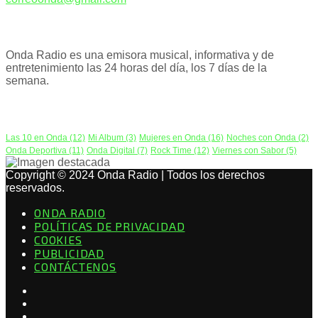
ACERCA DE NOSOTROS
Onda Radio es una emisora musical, informativa y de
entretenimiento las 24 horas del día, los 7 días de la
semana.
PODCAST
Las 10 en Onda
(12)
Mi Album
(3)
Mujeres en Onda
(16)
Noches con Onda
(2)
Onda Deportiva
(11)
Onda Digital
(7)
Rock Time
(12)
Viernes con Sabor
(5)
Copyright © 2024 Onda Radio | Todos los derechos
reservados.
ONDA RADIO
POLÍTICAS DE PRIVACIDAD
COOKIES
PUBLICIDAD
CONTÁCTENOS