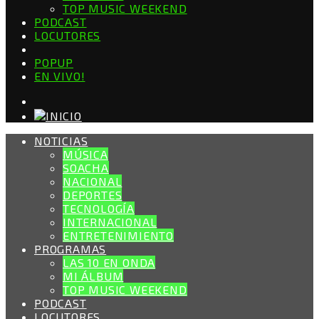
TOP MUSIC WEEKEND
PODCAST
LOCUTORES
POPUP
EN VIVO!
NOTICIAS
MÚSICA
SOACHA
NACIONAL
DEPORTES
TECNOLOGÍA
INTERNACIONAL
ENTRETENIMIENTO
PROGRAMAS
LAS 10 EN ONDA
MI ÁLBUM
TOP MUSIC WEEKEND
PODCAST
LOCUTORES