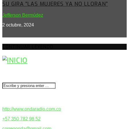
SU GIRA “LAS MUJERES YA NO LLORAN”
Jefferson Bermúdez
2 octubre, 2024
CONTINUAR LEYENDO
BUSCAR
CONTACTENOS
http://www.ondaradio.com.co
+57 350 782 98 52
correoonda@gmail.com