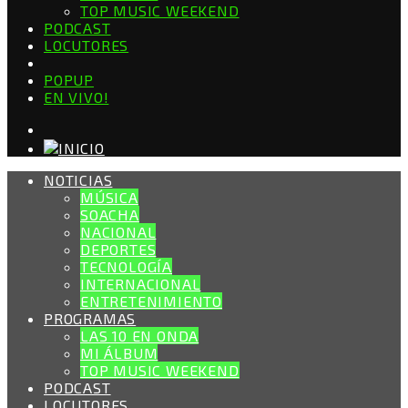
TOP MUSIC WEEKEND
PODCAST
LOCUTORES
POPUP
EN VIVO!
NOTICIAS
MÚSICA
SOACHA
NACIONAL
DEPORTES
TECNOLOGÍA
INTERNACIONAL
ENTRETENIMIENTO
PROGRAMAS
LAS 10 EN ONDA
MI ÁLBUM
TOP MUSIC WEEKEND
PODCAST
LOCUTORES