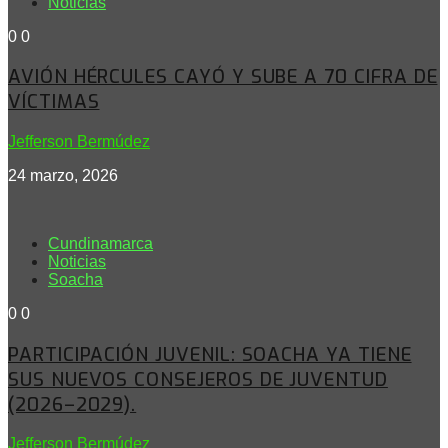
Noticias
0
0
AVIÓN HÉRCULES CAYÓ Y SUBE A 70 CIFRA DE
VÍCTIMAS
Jefferson Bermúdez
24 marzo, 2026
Cundinamarca
Noticias
Soacha
0
0
PARTICIPACIÓN JUVENIL: SOACHA YA TIENE
SUS NUEVOS CONSEJEROS DE JUVENTUD
(2026–2029).
Jefferson Bermúdez