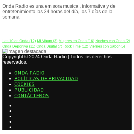
Onda Radio es una emisora musical, informativa y de
entretenimiento las 24 horas del día, los 7 días de la
semana.
PODCAST
Las 10 en Onda
(12)
Mi Album
(3)
Mujeres en Onda
(16)
Noches con Onda
(2)
Onda Deportiva
(11)
Onda Digital
(7)
Rock Time
(12)
Viernes con Sabor
(5)
Copyright © 2024 Onda Radio | Todos los derechos
reservados.
ONDA RADIO
POLÍTICAS DE PRIVACIDAD
COOKIES
PUBLICIDAD
CONTÁCTENOS