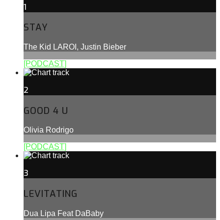
1
STAY
The Kid LAROI, Justin Bieber
[PODCAST]
2
GOOD 4 U
Olivia Rodrigo
[PODCAST]
3
LEVITATING
Dua Lipa Feat DaBaby