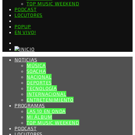
TOP MUSIC WEEKEND
PODCAST
LOCUTORES
POPUP
EN VIVO!
NOTICIAS
MÚSICA
SOACHA
NACIONAL
DEPORTES
TECNOLOGÍA
INTERNACIONAL
ENTRETENIMIENTO
PROGRAMAS
LAS 10 EN ONDA
MI ÁLBUM
TOP MUSIC WEEKEND
PODCAST
LOCUTORES