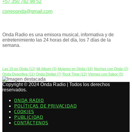
+57 350 782 98 52
correoonda@gmail.com
ACERCA DE NOSOTROS
Onda Radio es una emisora musical, informativa y de
entretenimiento las 24 horas del día, los 7 días de la
semana.
PODCAST
Las 10 en Onda
(12)
Mi Album
(3)
Mujeres en Onda
(16)
Noches con Onda
(2)
Onda Deportiva
(11)
Onda Digital
(7)
Rock Time
(12)
Viernes con Sabor
(5)
Copyright © 2024 Onda Radio | Todos los derechos
reservados.
ONDA RADIO
POLÍTICAS DE PRIVACIDAD
COOKIES
PUBLICIDAD
CONTÁCTENOS