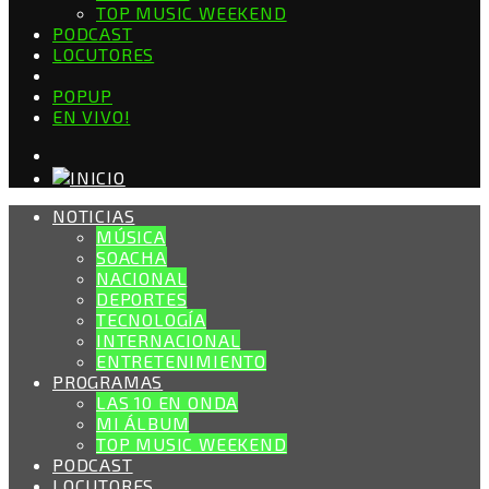
TOP MUSIC WEEKEND
PODCAST
LOCUTORES
POPUP
EN VIVO!
NOTICIAS
MÚSICA
SOACHA
NACIONAL
DEPORTES
TECNOLOGÍA
INTERNACIONAL
ENTRETENIMIENTO
PROGRAMAS
LAS 10 EN ONDA
MI ÁLBUM
TOP MUSIC WEEKEND
PODCAST
LOCUTORES