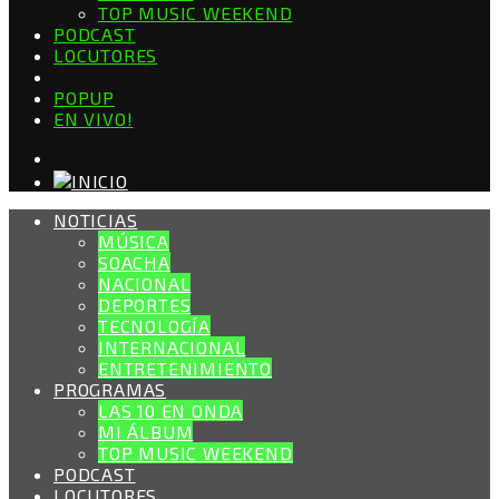
TOP MUSIC WEEKEND
PODCAST
LOCUTORES
POPUP
EN VIVO!
NOTICIAS
MÚSICA
SOACHA
NACIONAL
DEPORTES
TECNOLOGÍA
INTERNACIONAL
ENTRETENIMIENTO
PROGRAMAS
LAS 10 EN ONDA
MI ÁLBUM
TOP MUSIC WEEKEND
PODCAST
LOCUTORES