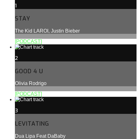
1
STAY
The Kid LAROI, Justin Bieber
[PODCAST]
2
GOOD 4 U
Olivia Rodrigo
[PODCAST]
3
LEVITATING
Dua Lipa Feat DaBaby