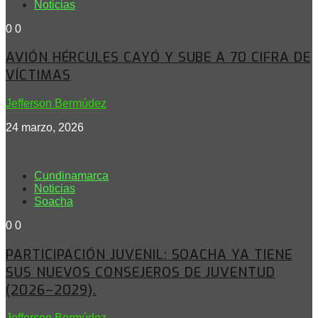
Noticias
0
0
AVIÓN HÉRCULES CAYÓ Y SUBE A 70 CIFRA DE
VÍCTIMAS
Jefferson Bermúdez
24 marzo, 2026
Cundinamarca
Noticias
Soacha
0
0
PARTICIPACIÓN JUVENIL: SOACHA YA TIENE
SUS NUEVOS CONSEJEROS DE JUVENTUD
(2026–2029).
Jefferson Bermúdez