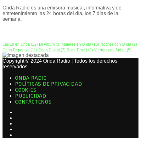
Onda Radio es una emisora musical, informativa y de
entretenimiento las 24 horas del día, los 7 días de la
semana.
PODCAST
Las 10 en Onda
(12)
Mi Album
(3)
Mujeres en Onda
(16)
Noches con Onda
(2)
Onda Deportiva
(11)
Onda Digital
(7)
Rock Time
(12)
Viernes con Sabor
(5)
Copyright © 2024 Onda Radio | Todos los derechos
reservados.
ONDA RADIO
POLÍTICAS DE PRIVACIDAD
COOKIES
PUBLICIDAD
CONTÁCTENOS