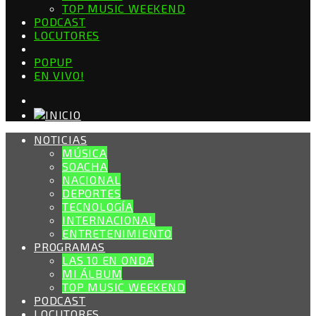
TOP MUSIC WEEKEND
PODCAST
LOCUTORES
POPUP
EN VIVO!
NOTICIAS
MÚSICA
SOACHA
NACIONAL
DEPORTES
TECNOLOGÍA
INTERNACIONAL
ENTRETENIMIENTO
PROGRAMAS
LAS 10 EN ONDA
MI ÁLBUM
TOP MUSIC WEEKEND
PODCAST
LOCUTORES