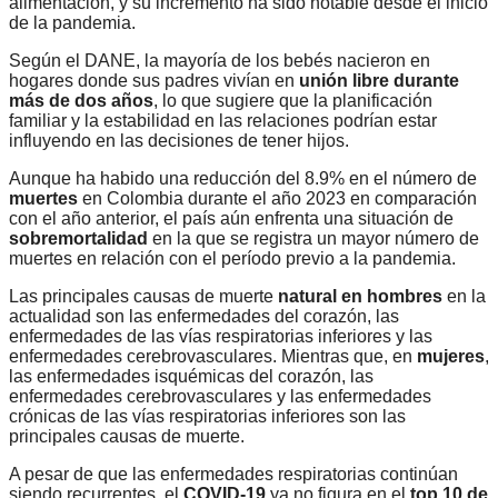
alimentación, y su incremento ha sido notable desde el inicio
de la pandemia.
Según el DANE, la mayoría de los bebés nacieron en
hogares donde sus padres vivían en
unión libre durante
más de dos años
, lo que sugiere que la planificación
familiar y la estabilidad en las relaciones podrían estar
influyendo en las decisiones de tener hijos.
Aunque ha habido una reducción del 8.9% en el número de
muertes
en Colombia durante el año 2023 en comparación
con el año anterior, el país aún enfrenta una situación de
sobremortalidad
en la que se registra un mayor número de
muertes en relación con el período previo a la pandemia.
Las principales causas de muerte
natural en hombres
en la
actualidad son las enfermedades del corazón, las
enfermedades de las vías respiratorias inferiores y las
enfermedades cerebrovasculares. Mientras que, en
mujeres
,
las enfermedades isquémicas del corazón, las
enfermedades cerebrovasculares y las enfermedades
crónicas de las vías respiratorias inferiores son las
principales causas de muerte.
A pesar de que las enfermedades respiratorias continúan
siendo recurrentes, el
COVID-19
ya no figura en el
top 10 de