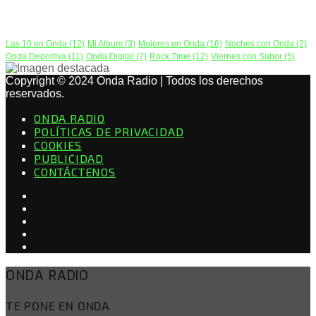
PODCAST
Las 10 en Onda
(12)
Mi Album
(3)
Mujeres en Onda
(16)
Noches con Onda
(2)
Onda Deportiva
(11)
Onda Digital
(7)
Rock Time
(12)
Viernes con Sabor
(5)
Copyright © 2024 Onda Radio | Todos los derechos
reservados.
ONDA RADIO
POLÍTICAS DE PRIVACIDAD
COOKIES
PUBLICIDAD
CONTÁCTENOS
ONDA RADIO
TE PONE EN ONDA