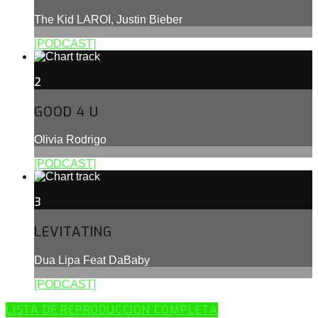
The Kid LAROI, Justin Bieber
[PODCAST]
2
GOOD 4 U
Olivia Rodrigo
[PODCAST]
3
LEVITATING
Dua Lipa Feat DaBaby
[PODCAST]
LISTA DE REPRODUCCIÓN COMPLETA