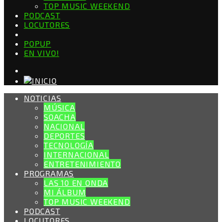
TOP MUSIC WEEKEND
PODCAST
LOCUTORES
POPUP
EN VIVO!
NOTICIAS
MÚSICA
SOACHA
NACIONAL
DEPORTES
TECNOLOGÍA
INTERNACIONAL
ENTRETENIMIENTO
PROGRAMAS
LAS 10 EN ONDA
MI ÁLBUM
TOP MUSIC WEEKEND
PODCAST
LOCUTORES