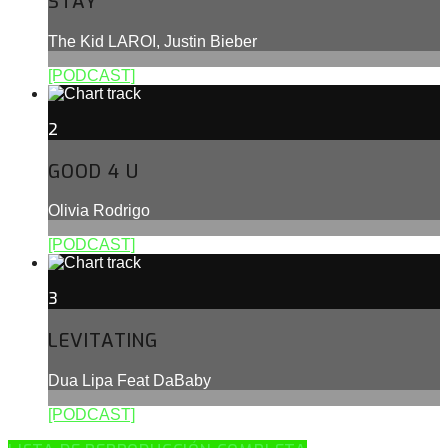
STAY
The Kid LAROI, Justin Bieber
[PODCAST]
2
GOOD 4 U
Olivia Rodrigo
[PODCAST]
3
LEVITATING
Dua Lipa Feat DaBaby
[PODCAST]