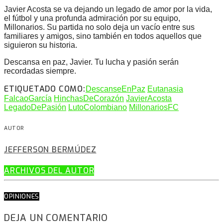
Javier Acosta se va dejando un legado de amor por la vida,
el fútbol y una profunda admiración por su equipo,
Millonarios. Su partida no solo deja un vacío entre sus
familiares y amigos, sino también en todos aquellos que
siguieron su historia.
Descansa en paz, Javier. Tu lucha y pasión serán
recordadas siempre.
ETIQUETADO COMO:
DescanseEnPaz
Eutanasia
FalcaoGarcía
HinchasDeCorazón
JavierAcosta
LegadoDePasión
LutoColombiano
MillonariosFC
AUTOR
JEFFERSON BERMÚDEZ
ARCHIVOS DEL AUTOR
OPINIONES
DEJA UN COMENTARIO