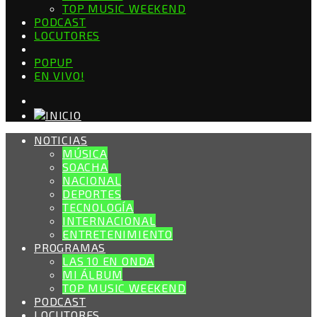
TOP MUSIC WEEKEND
PODCAST
LOCUTORES
POPUP
EN VIVO!
NOTICIAS
MÚSICA
SOACHA
NACIONAL
DEPORTES
TECNOLOGÍA
INTERNACIONAL
ENTRETENIMIENTO
PROGRAMAS
LAS 10 EN ONDA
MI ÁLBUM
TOP MUSIC WEEKEND
PODCAST
LOCUTORES