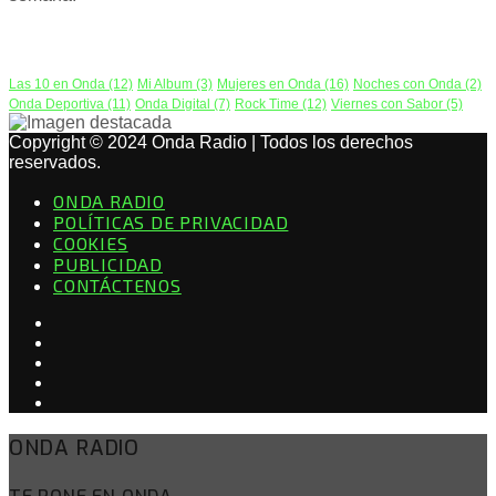
PODCAST
Las 10 en Onda
(12)
Mi Album
(3)
Mujeres en Onda
(16)
Noches con Onda
(2)
Onda Deportiva
(11)
Onda Digital
(7)
Rock Time
(12)
Viernes con Sabor
(5)
Copyright © 2024 Onda Radio | Todos los derechos
reservados.
ONDA RADIO
POLÍTICAS DE PRIVACIDAD
COOKIES
PUBLICIDAD
CONTÁCTENOS
ONDA RADIO