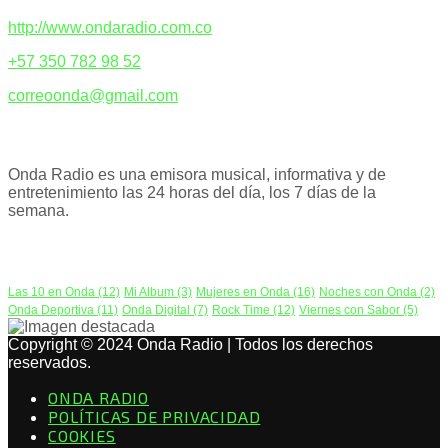
http://www.ondaradio.com.co
+57 350 782 98 52
correoonda@gmail.com
ACERCA DE NOSOTROS
Onda Radio es una emisora musical, informativa y de
entretenimiento las 24 horas del día, los 7 días de la
semana.
PODCAST
Las 10 en Onda
(12)
Mi Album
(3)
Mujeres en Onda
(16)
Noches con Onda
(2)
Onda Deportiva
(11)
Onda Digital
(7)
Rock Time
(12)
Viernes con Sabor
(5)
Copyright © 2024 Onda Radio | Todos los derechos
reservados.
ONDA RADIO
POLÍTICAS DE PRIVACIDAD
COOKIES