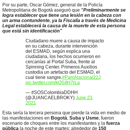
Por su parte, Oscar Gómez, general de la Policía
Metropolitana de Bogotá aseguró que
“Preliminarmente se
logra establecer que tiene una lesión en la cabeza con
un arma contundente, ya la Fiscalía a través de Medicina
Legal establecerá la causa de la muerte de esta persona
que está sin identificación”
Ciudadano muere a causa de impacto
en su cabeza, durante intervención
del ESMAD, según explica una
ciudadana, los hechos ocurrieron en
cercanías al Portal Suba, frente al
Spinning Center. Primeros Auxilios
custodia un artefacto del ESMAD, el
cual tiene sangre.
#ParoNacional22J
pic.twitter.com/kOSIIH7rLa
— #SOSColombiaDDHH
(@JUANCAELBROKY)
June 23,
2021
Esta sería la tercera persona que pierde la vida en medio de
las manifestaciones en
Bogotá. Suba y Usme
, fueron
escenario de choques entre los manifestantes y la
fuerza
pública
la noche de este martes; alrededor de
150