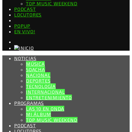
TOP MUSIC WEEKEND
PODCAST
LOCUTORES
POPUP
EN VIVO!
NOTICIAS
MÚSICA
SOACHA
NACIONAL
DEPORTES
TECNOLOGÍA
INTERNACIONAL
ENTRETENIMIENTO
PROGRAMAS
LAS 10 EN ONDA
MI ÁLBUM
TOP MUSIC WEEKEND
PODCAST
LOCUTORES