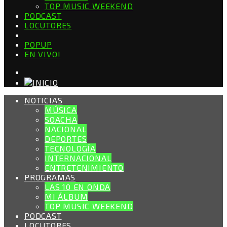
TOP MUSIC WEEKEND
PODCAST
LOCUTORES
POPUP
EN VIVO!
NOTICIAS
MÚSICA
SOACHA
NACIONAL
DEPORTES
TECNOLOGÍA
INTERNACIONAL
ENTRETENIMIENTO
PROGRAMAS
LAS 10 EN ONDA
MI ÁLBUM
TOP MUSIC WEEKEND
PODCAST
LOCUTORES