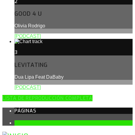
2
GOOD 4 U
Olivia Rodrigo
[PODCAST]
3
LEVITATING
Dua Lipa Feat DaBaby
[PODCAST]
LISTA DE REPRODUCCIÓN COMPLETA
PÁGINAS
1