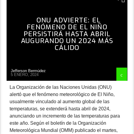
ONU ADVIERTE: EL
FENÓMENO DE EL NIÑO
PERSISTIRÁ HASTA ABRIL
AUGURANDO UN 2024 MÁS
CÁLIDO
Jefferson Bermúdez
5 ENERO, 2024
La Organización de las Naciones Unidas (ONU)
alertó que el fenómeno meteorológico de El Niño,
usualmente vinculado al aumento global de las
temperaturas, se extenderá hasta abril de 2024,
anunciando un incremento de las temperaturas para
este año. Según el boletín de la Organización
Meteorológica Mundial (OMM) publicado el martes,