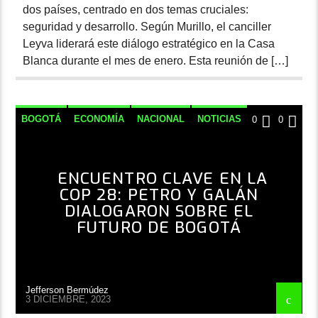
dos países, centrado en dos temas cruciales:
seguridad y desarrollo. Según Murillo, el canciller
Leyva liderará este diálogo estratégico en la Casa
Blanca durante el mes de enero. Esta reunión de […]
BOGOTÁ
ECONOMÍA
NACIONAL
NOTICIAS
0
0
ENCUENTRO CLAVE EN LA
COP 28: PETRO Y GALÁN
DIALOGARON SOBRE EL
FUTURO DE BOGOTÁ
Jefferson Bermúdez
3 DICIEMBRE, 2023