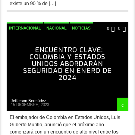
existe un 90 % de […]
INTERNACIONAL
NACIONAL
NOTICIAS
0
0
ENCUENTRO CLAVE:
COLOMBIA Y ESTADOS
UNIDOS ABORDARÁN
SEGURIDAD EN ENERO DE
2024
Jefferson Bermúdez
15 DICIEMBRE, 2023
El embajador de Colombia en Estados Unidos, Luis
Gilberto Murillo, anunció que el próximo año
comenzará con un encuentro de alto nivel entre los