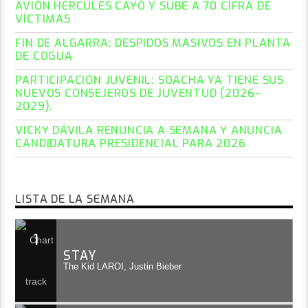
AVIÓN HÉRCULES CAYÓ Y SUBE A 70 CIFRA DE
VÍCTIMAS
FIN DE ALGARRA: DESPIDOS MASIVOS EN PLANTA
DE COGUA
PARTICIPACIÓN JUVENIL: SOACHA YA TIENE SUS
NUEVOS CONSEJEROS DE JUVENTUD (2026–
2029).
VICKY DÁVILA RENUNCIA A SEMANA Y ANUNCIA
CANDIDATURA PRESIDENCIAL PARA 2026
LISTA DE LA SEMANA
1
STAY
The Kid LAROI, Justin Bieber