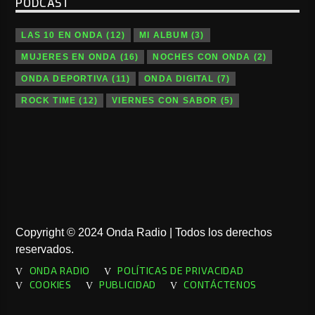
PODCAST
LAS 10 EN ONDA
(12)
MI ALBUM
(3)
MUJERES EN ONDA
(16)
NOCHES CON ONDA
(2)
ONDA DEPORTIVA
(11)
ONDA DIGITAL
(7)
ROCK TIME
(12)
VIERNES CON SABOR
(5)
Copyright © 2024 Onda Radio | Todos los derechos
reservados.
ONDA RADIO
POLÍTICAS DE PRIVACIDAD
COOKIES
PUBLICIDAD
CONTÁCTENOS