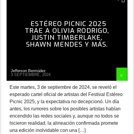
ESTÉREO PICNIC 2025
TRAE A OLIVIA RODRIGO,
JUSTIN TIMBERLAKE,
SHAWN MENDES Y MÁS.
Jefferson Bermúdez
3 SEPTIEMBRE, 2024
Este martes, 3 de septiembre de 2024, se reveló el
esperado cartel oficial de artistas del Festival Estéreo
Picnic 2025, y la expectativa no decepcionó. Un día
antes, los rumores sobre los posibles artistas habían
encendido las redes sociales y, aunque no todos se
hicieron realidad, la alineación confirmada promete
una edición inolvidable con una […]