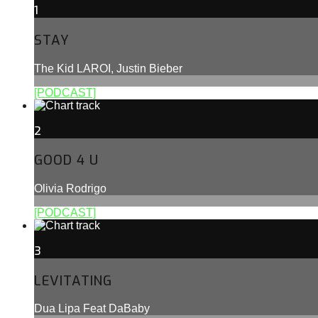
1
STAY
The Kid LAROI, Justin Bieber
[PODCAST]
2
GOOD 4 U
Olivia Rodrigo
[PODCAST]
3
LEVITATING
Dua Lipa Feat DaBaby