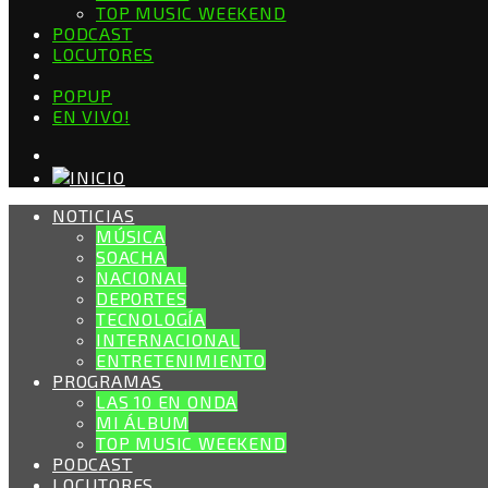
TOP MUSIC WEEKEND
PODCAST
LOCUTORES
POPUP
EN VIVO!
NOTICIAS
MÚSICA
SOACHA
NACIONAL
DEPORTES
TECNOLOGÍA
INTERNACIONAL
ENTRETENIMIENTO
PROGRAMAS
LAS 10 EN ONDA
MI ÁLBUM
TOP MUSIC WEEKEND
PODCAST
LOCUTORES