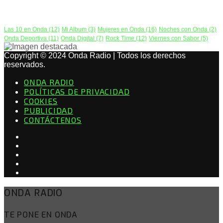
PODCAST
Las 10 en Onda
(12)
Mi Album
(3)
Mujeres en Onda
(16)
Noches con Onda
(2)
Onda Deportiva
(11)
Onda Digital
(7)
Rock Time
(12)
Viernes con Sabor
(5)
Copyright © 2024 Onda Radio | Todos los derechos
reservados.
ONDA RADIO
POLÍTICAS DE PRIVACIDAD
COOKIES
PUBLICIDAD
CONTÁCTENOS
ONDA RADIO
TE PONE EN ONDA