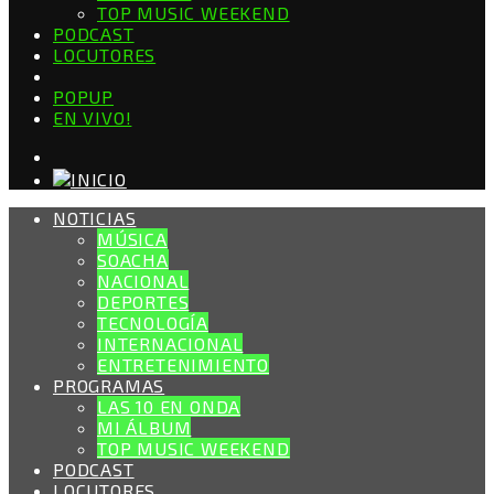
TOP MUSIC WEEKEND
PODCAST
LOCUTORES
POPUP
EN VIVO!
NOTICIAS
MÚSICA
SOACHA
NACIONAL
DEPORTES
TECNOLOGÍA
INTERNACIONAL
ENTRETENIMIENTO
PROGRAMAS
LAS 10 EN ONDA
MI ÁLBUM
TOP MUSIC WEEKEND
PODCAST
LOCUTORES