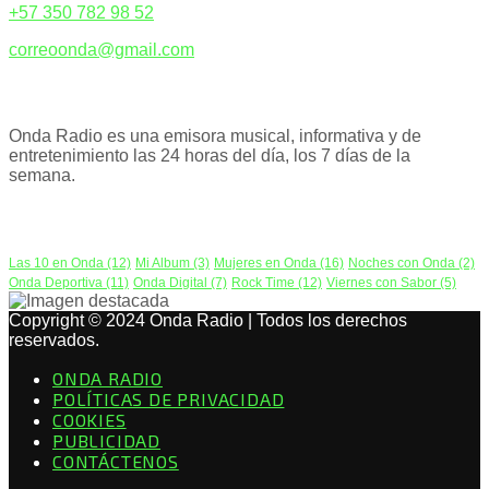
+57 350 782 98 52
correoonda@gmail.com
ACERCA DE NOSOTROS
Onda Radio es una emisora musical, informativa y de
entretenimiento las 24 horas del día, los 7 días de la
semana.
PODCAST
Las 10 en Onda
(12)
Mi Album
(3)
Mujeres en Onda
(16)
Noches con Onda
(2)
Onda Deportiva
(11)
Onda Digital
(7)
Rock Time
(12)
Viernes con Sabor
(5)
Copyright © 2024 Onda Radio | Todos los derechos
reservados.
ONDA RADIO
POLÍTICAS DE PRIVACIDAD
COOKIES
PUBLICIDAD
CONTÁCTENOS