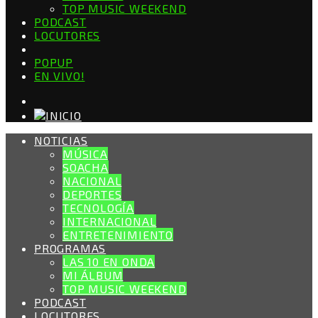
TOP MUSIC WEEKEND
PODCAST
LOCUTORES
POPUP
EN VIVO!
NOTICIAS
MÚSICA
SOACHA
NACIONAL
DEPORTES
TECNOLOGÍA
INTERNACIONAL
ENTRETENIMIENTO
PROGRAMAS
LAS 10 EN ONDA
MI ÁLBUM
TOP MUSIC WEEKEND
PODCAST
LOCUTORES