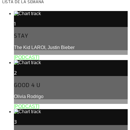
LISTA DE LA SEMANA
1
STAY
The Kid LAROI, Justin Bieber
[PODCAST]
2
GOOD 4 U
Olivia Rodrigo
[PODCAST]
3