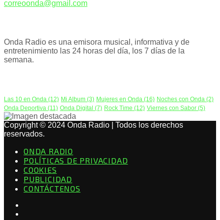
correoonda@gmail.com
ACERCA DE NOSOTROS
Onda Radio es una emisora musical, informativa y de
entretenimiento las 24 horas del día, los 7 días de la
semana.
PODCAST
Las 10 en Onda
(12)
Mi Album
(3)
Mujeres en Onda
(16)
Noches con Onda
(2)
Onda Deportiva
(11)
Onda Digital
(7)
Rock Time
(12)
Viernes con Sabor
(5)
Copyright © 2024 Onda Radio | Todos los derechos
reservados.
ONDA RADIO
POLÍTICAS DE PRIVACIDAD
COOKIES
PUBLICIDAD
CONTÁCTENOS