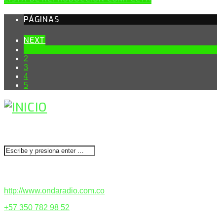
PÁGINAS
NEXT
1
2
3
4
5
BUSCAR
CONTACTENOS
http://www.ondaradio.com.co
+57 350 782 98 52