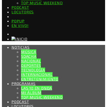
TOP MUSIC WEEKEND
PODCAST
LOCUTORES
POPUP
EN VIVO!
NOTICIAS
MÚSICA
SOACHA
NACIONAL
DEPORTES
TECNOLOGÍA
INTERNACIONAL
ENTRETENIMIENTO
PROGRAMAS
LAS 10 EN ONDA
MI ÁLBUM
TOP MUSIC WEEKEND
PODCAST
LOCUTORES