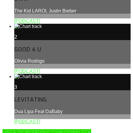
The Kid LAROI, Justin Bieber
[PODCAST]
2
GOOD 4 U
Olivia Rodrigo
[PODCAST]
3
LEVITATING
Dua Lipa Feat DaBaby
[PODCAST]
LISTA DE REPRODUCCIÓN COMPLETA