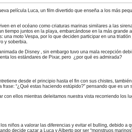
eva película Luca, un film divertido que enseña a los más peque
 viven en el océano como criaturas marinas similares a las sirena
 tiempo juntos en la playa, embarcándose en la más grande av
: una moto Vespa, por lo que deciden participar en una triatlón 
o y soberbia.
 animada de Disney , sin embargo tuvo una mala recepción debi
uenta los estándares de Pixar, pero ¿por qué es admirada?
ntretiene desde el principio hasta el fin con sus chistes, tambi
a frase: “¿Qué estas haciendo estúpido?” pensando que es un 
 con ellos mientras deleitamos nuestra vista recorriendo los l
los niños a valorar las diferencias y evitar el bulling, debido a
ando decide cazar a Luca y Alberto por ser “monstruos marinos”