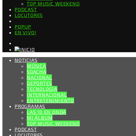
TOP MUSIC WEEKEND
PODCAST
LOCUTORES
POPUP
EN VIVO!
NOTICIAS
MÚSICA
SOACHA
NACIONAL
DEPORTES
TECNOLOGÍA
INTERNACIONAL
ENTRETENIMIENTO
PROGRAMAS
LAS 10 EN ONDA
MI ÁLBUM
TOP MUSIC WEEKEND
PODCAST
LOCUTORES