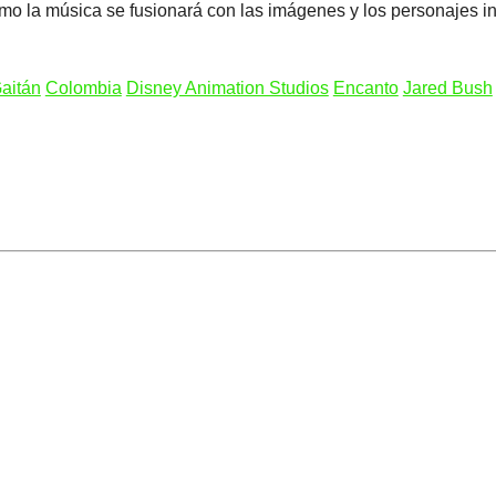
o la música se fusionará con las imágenes y los personajes ins
aitán
Colombia
Disney Animation Studios
Encanto
Jared Bush