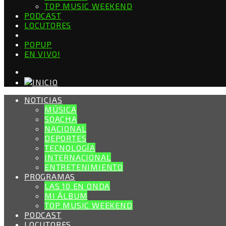
TOP MUSIC WEEKEND
PODCAST
LOCUTORES
POPUP
EN VIVO!
NOTICIAS
MÚSICA
SOACHA
NACIONAL
DEPORTES
TECNOLOGÍA
INTERNACIONAL
ENTRETENIMIENTO
PROGRAMAS
LAS 10 EN ONDA
MI ÁLBUM
TOP MUSIC WEEKEND
PODCAST
LOCUTORES