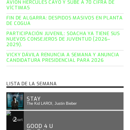
AVIÓN HÉRCULES CAYÓ Y SUBE A 70 CIFRA DE
VÍCTIMAS
FIN DE ALGARRA: DESPIDOS MASIVOS EN PLANTA
DE COGUA
PARTICIPACIÓN JUVENIL: SOACHA YA TIENE SUS
NUEVOS CONSEJEROS DE JUVENTUD (2026–
2029).
VICKY DÁVILA RENUNCIA A SEMANA Y ANUNCIA
CANDIDATURA PRESIDENCIAL PARA 2026
LISTA DE LA SEMANA
STAY
1
The Kid LAROI, Justin Bieber
2
GOOD 4 U