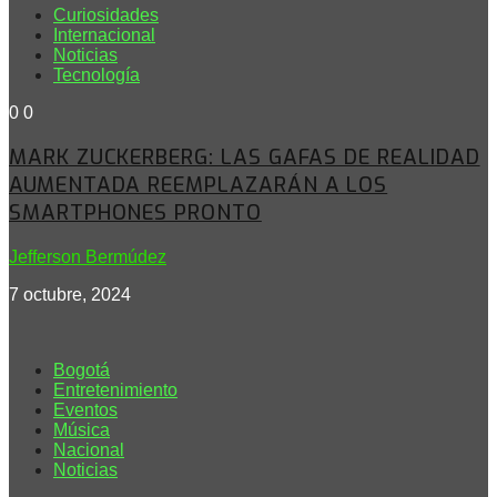
Curiosidades
Internacional
Noticias
Tecnología
0
0
MARK ZUCKERBERG: LAS GAFAS DE REALIDAD
AUMENTADA REEMPLAZARÁN A LOS
SMARTPHONES PRONTO
Jefferson Bermúdez
7 octubre, 2024
Bogotá
Entretenimiento
Eventos
Música
Nacional
Noticias