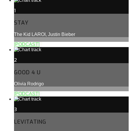
1
STAY
The Kid LAROI, Justin Bieber
[PODCAST]
2
GOOD 4 U
Olivia Rodrigo
[PODCAST]
3
LEVITATING