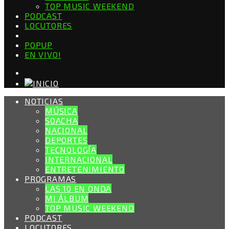
TOP MUSIC WEEKEND
PODCAST
LOCUTORES
POPUP
EN VIVO!
NOTICIAS
MÚSICA
SOACHA
NACIONAL
DEPORTES
TECNOLOGÍA
INTERNACIONAL
ENTRETENIMIENTO
PROGRAMAS
LAS 10 EN ONDA
MI ÁLBUM
TOP MUSIC WEEKEND
PODCAST
LOCUTORES