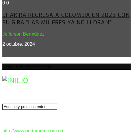
0
0
SHAKIRA REGRESA A COLOMBIA EN 2025 CON
SU GIRA “LAS MUJERES YA NO LLORAN”
Jefferson Bermúdez
2 octubre, 2024
CONTINUAR LEYENDO
BUSCAR
CONTACTENOS
http://www.ondaradio.com.co