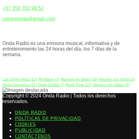
+57 350 782 98 52
correoonda@gmail.com
ACERCA DE NOSOTROS
Onda Radio es una emisora musical, informativa y de
entretenimiento las 24 horas del día, los 7 días de la
semana.
PODCAST
Las 10 en Onda
(12)
Mi Album
(3)
Mujeres en Onda
(16)
Noches con Onda
(2)
Onda Deportiva
(11)
Onda Digital
(7)
Rock Time
(12)
Viernes con Sabor
(5)
Copyright © 2024 Onda Radio | Todos los derechos
reservados.
ONDA RADIO
POLÍTICAS DE PRIVACIDAD
COOKIES
PUBLICIDAD
CONTÁCTENOS