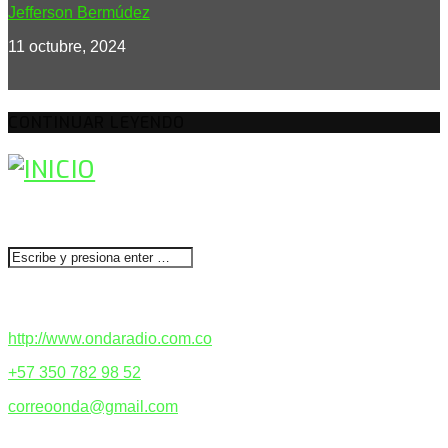
Jefferson Bermúdez
11 octubre, 2024
CONTINUAR LEYENDO
BUSCAR
CONTACTENOS
http://www.ondaradio.com.co
+57 350 782 98 52
correoonda@gmail.com
ACERCA DE NOSOTROS