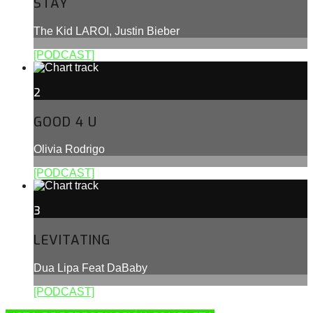
STAY
The Kid LAROI, Justin Bieber
[PODCAST]
2
GOOD 4 U
Olivia Rodrigo
[PODCAST]
3
LEVITATING
Dua Lipa Feat DaBaby
[PODCAST]