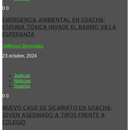
0
0
EMERGENCIA AMBIENTAL EN SOACHA:
ESPUMA TÓXICA INVADE EL BARRIO VILLA
ESPERANZA
Jefferson Bermúdez
23 octubre, 2024
Judicial
Noticias
Soacha
0
0
NUEVO CASO DE SICARIATO EN SOACHA:
JOVEN ASESINADO A TIROS FRENTE A
COLEGIO